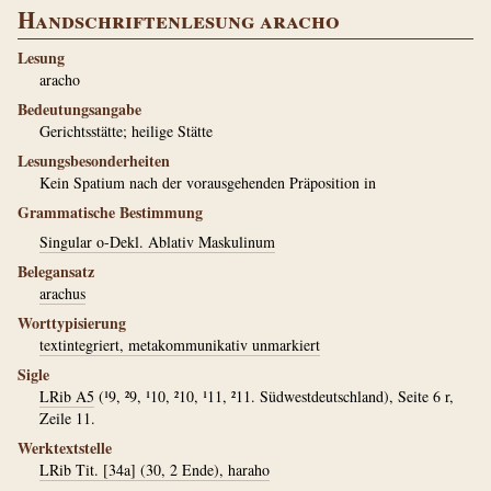
Handschriftenlesung aracho
Lesung
aracho
Bedeutungsangabe
Gerichtsstätte; heilige Stätte
Lesungsbesonderheiten
Kein Spatium nach der vorausgehenden Präposition in
Grammatische Bestimmung
Singular o-Dekl. Ablativ Maskulinum
Belegansatz
arachus
Worttypisierung
textintegriert, metakommunikativ unmarkiert
Sigle
LRib A5
(¹9, ²9, ¹10, ²10, ¹11, ²11. Südwestdeutschland), Seite 6 r,
Zeile 11.
Werktextstelle
LRib Tit. [34a] (30, 2 Ende), haraho