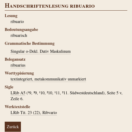
Handschriftenlesung ribuario
Lesung
ribuario
Bedeutungsangabe
ribuarisch
Grammatische Bestimmung
Singular o-Dekl. Dativ Maskulinum
Belegansatz
ribuarius
Worttypisierung
textintegriert, metakommunikativ unmarkiert
Sigle
LRib A5
(¹9, ²9, ¹10, ²10, ¹11, ²11. Südwestdeutschland), Seite 5 v,
Zeile 6.
Werktextstelle
LRib Tit. 23 (22), Ribvario
Zurück