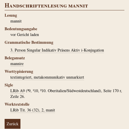
Handschriftenlesung mannit
Lesung
mannit
Bedeutungsangabe
vor Gericht laden
Grammatische Bestimmung
3. Person Singular Indikativ Präsens Aktiv i-Konjugation
Belegansatz
mannire
Worttypisierung
textintegriert, metakommunikativ unmarkiert
Sigle
LRib A9
(²9, ¹10, ²10. Oberitalien/Südwestdeutschland), Seite 170 r,
Zeile 26.
Werktextstelle
LRib Tit. 36 (32), 2, manit
Zurück