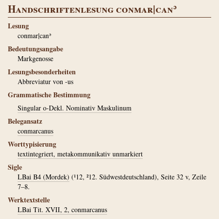
Handschriftenlesung conmar|canʾ
Lesung
conmar|canʾ
Bedeutungsangabe
Markgenosse
Lesungsbesonderheiten
Abbreviatur von -us
Grammatische Bestimmung
Singular o-Dekl. Nominativ Maskulinum
Belegansatz
conmarcanus
Worttypisierung
textintegriert, metakommunikativ unmarkiert
Sigle
LBai B4 (Mordek)
(¹12, ²12. Südwestdeutschland), Seite 32 v, Zeile
7–8.
Werktextstelle
LBai Tit. XVII, 2, conmarcanus