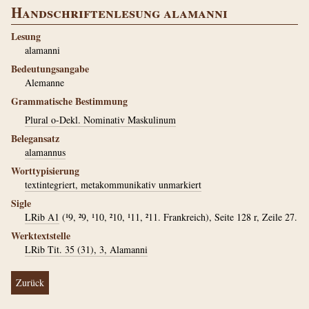
Handschriftenlesung alamanni
Lesung
alamanni
Bedeutungsangabe
Alemanne
Grammatische Bestimmung
Plural o-Dekl. Nominativ Maskulinum
Belegansatz
alamannus
Worttypisierung
textintegriert, metakommunikativ unmarkiert
Sigle
LRib A1
(¹9, ²9, ¹10, ²10, ¹11, ²11. Frankreich), Seite 128 r, Zeile 27.
Werktextstelle
LRib Tit. 35 (31), 3, Alamanni
Zurück