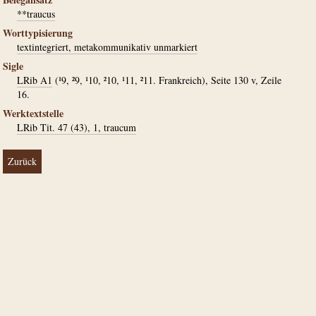
**traucus
Worttypisierung
textintegriert, metakommunikativ unmarkiert
Sigle
LRib A1
(¹9, ²9, ¹10, ²10, ¹11, ²11. Frankreich), Seite 130 v, Zeile
16.
Werktextstelle
LRib Tit. 47 (43), 1, traucum
Zurück