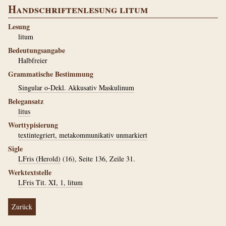
Handschriftenlesung litum
Lesung
litum
Bedeutungsangabe
Halbfreier
Grammatische Bestimmung
Singular o-Dekl. Akkusativ Maskulinum
Belegansatz
litus
Worttypisierung
textintegriert, metakommunikativ unmarkiert
Sigle
LFris (Herold)
(16), Seite 136, Zeile 31.
Werktextstelle
LFris Tit. XI, 1, litum
Zurück