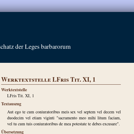
schatz der Leges barbarorum
Werktextstelle LFris Tit. XI, 1
Werktextstelle
LFris Tit. XI, 1
Textauszug
Aut ego te cum coniuratoribus meis sex vel septem vel decem vel
duodecim vel etiam viginti "sacramento meo mihi litum faciam,
vel tu cum tuis coniuratoribus de mea potestate te debes excusare".
Übersetzung