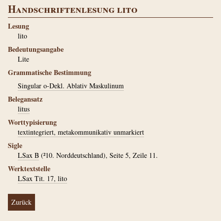
Handschriftenlesung lito
Lesung
lito
Bedeutungsangabe
Lite
Grammatische Bestimmung
Singular o-Dekl. Ablativ Maskulinum
Belegansatz
litus
Worttypisierung
textintegriert, metakommunikativ unmarkiert
Sigle
LSax B
(²10. Norddeutschland), Seite 5, Zeile 11.
Werktextstelle
LSax Tit. 17, lito
Zurück