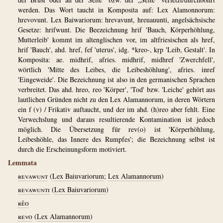
werden. Das Wort taucht in Komposita auf: Lex Alamonnorum:
hrevovunt. Lex Baiwariorum: hrevavunt, hreuauunti, angelsächsische
Gesetze: hrifwunt. Die Beezeichnung hrif 'Bauch, Körperhöhlung,
Mutterleib' kommt im altenglischen vor, im altfriesischen als href,
hrif 'Bauch', ahd. href, fef 'uterus', idg. *kreo-, kṛp 'Leib, Gestalt'. In
Komposita: ae. midhrif, afries. midhrif, midhref 'Zwerchfell',
wörtlich 'Mitte des Leibes, die Leibeshöhlung', afries. inref
'Eingeweide'. Die Bezeichnung ist also in den germanischen Sprachen
verbreitet. Das ahd. hreo, reo 'Körper', 'Tod' bzw. 'Leiche' gehört aus
lautlichen Gründen nicht zu den Lex Alamannorum, in deren Wörtern
ein f (v) / Frikativ auftaucht, und der im ahd. (h)reo aber fehlt. Eine
Verwechslung und daraus resultierende Kontamination ist jedoch
möglich. Die Übersetzung für rev(o) ist 'Körperhöhlung,
Leibeshöhle, das Innere des Rumpfes'; die Bezeichnung selbst ist
durch die Erscheinungsform motiviert.
Lemmata
revawunt
(
Lex Baiuvariorum
;
Lex Alamannorum
)
revawunti
(
Lex Baiuvariorum
)
rêo
revo
(
Lex Alamannorum
)