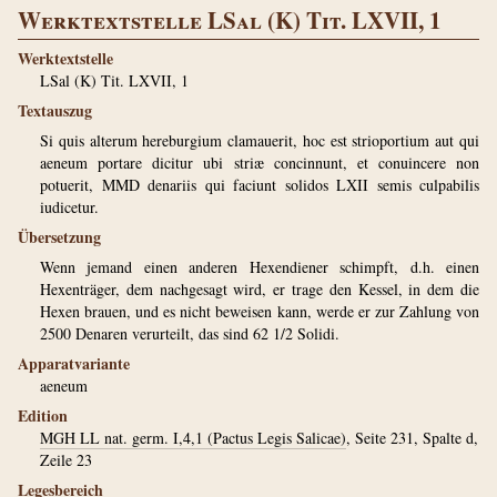
Werktextstelle LSal (K) Tit. LXVII, 1
Werktextstelle
LSal (K) Tit. LXVII, 1
Textauszug
Si quis alterum hereburgium clamauerit, hoc est strioportium aut qui
aeneum portare dicitur ubi striæ concinnunt, et conuincere non
potuerit, MMD denariis qui faciunt solidos LXII semis culpabilis
iudicetur.
Übersetzung
Wenn jemand einen anderen Hexendiener schimpft, d.h. einen
Hexenträger, dem nachgesagt wird, er trage den Kessel, in dem die
Hexen brauen, und es nicht beweisen kann, werde er zur Zahlung von
2500 Denaren verurteilt, das sind 62 1/2 Solidi.
Apparatvariante
aeneum
Edition
MGH LL nat. germ. I,4,1 (Pactus Legis Salicae)
, Seite 231, Spalte d,
Zeile 23
Legesbereich