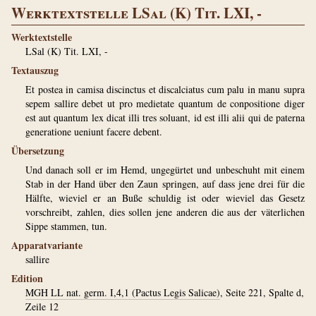
Werktextstelle LSal (K) Tit. LXI, -
Werktextstelle
LSal (K) Tit. LXI, -
Textauszug
Et postea in camisa discinctus et discalciatus cum palu in manu supra
sepem sallire debet ut pro medietate quantum de conpositione diger
est aut quantum lex dicat illi tres soluant, id est illi alii qui de paterna
generatione ueniunt facere debent.
Übersetzung
Und danach soll er im Hemd, ungegürtet und unbeschuht mit einem
Stab in der Hand über den Zaun springen, auf dass jene drei für die
Hälfte, wieviel er an Buße schuldig ist oder wieviel das Gesetz
vorschreibt, zahlen, dies sollen jene anderen die aus der väterlichen
Sippe stammen, tun.
Apparatvariante
sallire
Edition
MGH LL nat. germ. I,4,1 (Pactus Legis Salicae)
, Seite 221, Spalte d,
Zeile 12