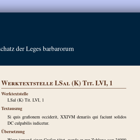
schatz der Leges barbarorum
Werktextstelle LSal (K) Tit. LVI, 1
Werktextstelle
LSal (K) Tit. LVI, 1
Textauszug
Si quis grafionem occiderit, XXIVM denariis qui faciunt solidos
DC culpabilis iudicetur.
Übersetzung
Wenn jemand einen Grafen tötet, werde er zur Zahlung von 24000