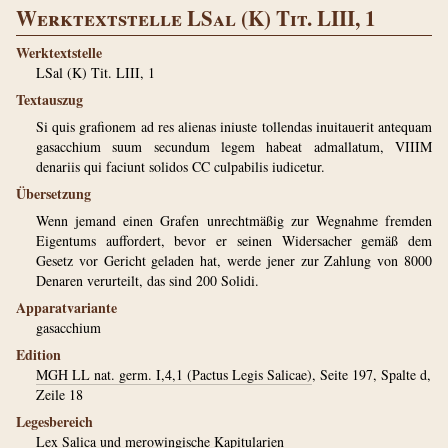
Werktextstelle LSal (K) Tit. LIII, 1
Werktextstelle
LSal (K) Tit. LIII, 1
Textauszug
Si quis grafionem ad res alienas iniuste tollendas inuitauerit antequam
gasacchium suum secundum legem habeat admallatum, VIIIM
denariis qui faciunt solidos CC culpabilis iudicetur.
Übersetzung
Wenn jemand einen Grafen unrechtmäßig zur Wegnahme fremden
Eigentums auffordert, bevor er seinen Widersacher gemäß dem
Gesetz vor Gericht geladen hat, werde jener zur Zahlung von 8000
Denaren verurteilt, das sind 200 Solidi.
Apparatvariante
gasacchium
Edition
MGH LL nat. germ. I,4,1 (Pactus Legis Salicae)
, Seite 197, Spalte d,
Zeile 18
Legesbereich
Lex Salica und merowingische Kapitularien