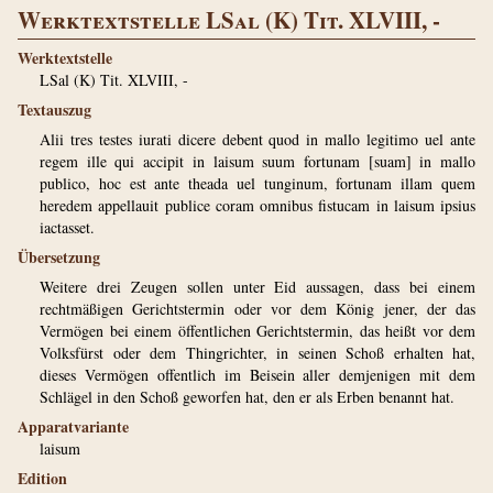
Werktextstelle LSal (K) Tit. XLVIII, -
Werktextstelle
LSal (K) Tit. XLVIII, -
Textauszug
Alii tres testes iurati dicere debent quod in mallo legitimo uel ante
regem ille qui accipit in laisum suum fortunam [suam] in mallo
publico, hoc est ante theada uel tunginum, fortunam illam quem
heredem appellauit publice coram omnibus fistucam in laisum ipsius
iactasset.
Übersetzung
Weitere drei Zeugen sollen unter Eid aussagen, dass bei einem
rechtmäßigen Gerichtstermin oder vor dem König jener, der das
Vermögen bei einem öffentlichen Gerichtstermin, das heißt vor dem
Volksfürst oder dem Thingrichter, in seinen Schoß erhalten hat,
dieses Vermögen offentlich im Beisein aller demjenigen mit dem
Schlägel in den Schoß geworfen hat, den er als Erben benannt hat.
Apparatvariante
laisum
Edition