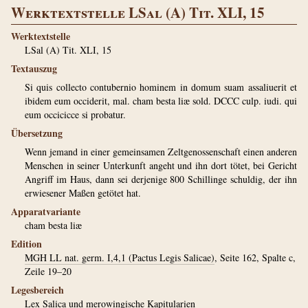
Werktextstelle LSal (A) Tit. XLI, 15
Werktextstelle
LSal (A) Tit. XLI, 15
Textauszug
Si quis collecto contubernio hominem in domum suam assaliuerit et
ibidem eum occiderit, mal. cham besta liæ sold. DCCC culp. iudi. qui
eum occicicce si probatur.
Übersetzung
Wenn jemand in einer gemeinsamen Zeltgenossenschaft einen anderen
Menschen in seiner Unterkunft angeht und ihn dort tötet, bei Gericht
Angriff im Haus, dann sei derjenige 800 Schillinge schuldig, der ihn
erwiesener Maßen getötet hat.
Apparatvariante
cham besta liæ
Edition
MGH LL nat. germ. I,4,1 (Pactus Legis Salicae)
, Seite 162, Spalte c,
Zeile 19–20
Legesbereich
Lex Salica und merowingische Kapitularien