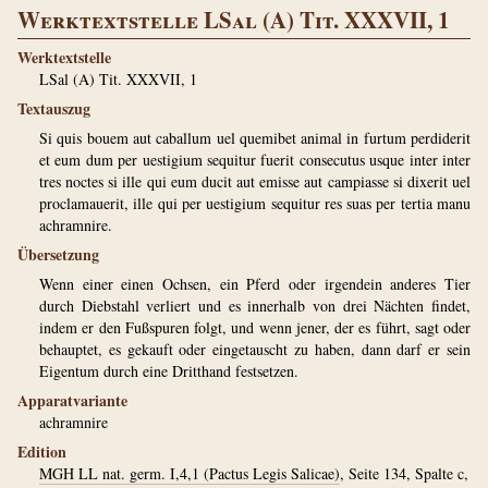
Werktextstelle LSal (A) Tit. XXXVII, 1
Werktextstelle
LSal (A) Tit. XXXVII, 1
Textauszug
Si quis bouem aut caballum uel quemibet animal in furtum perdiderit
et eum dum per uestigium sequitur fuerit consecutus usque inter inter
tres noctes si ille qui eum ducit aut emisse aut campiasse si dixerit uel
proclamauerit, ille qui per uestigium sequitur res suas per tertia manu
achramnire.
Übersetzung
Wenn einer einen Ochsen, ein Pferd oder irgendein anderes Tier
durch Diebstahl verliert und es innerhalb von drei Nächten findet,
indem er den Fußspuren folgt, und wenn jener, der es führt, sagt oder
behauptet, es gekauft oder eingetauscht zu haben, dann darf er sein
Eigentum durch eine Dritthand festsetzen.
Apparatvariante
achramnire
Edition
MGH LL nat. germ. I,4,1 (Pactus Legis Salicae)
, Seite 134, Spalte c,