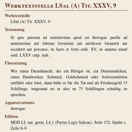
Werktextstelle LSal (A) Tit. XXXV, 9
Werktextstelle
LSal (A) Tit. XXXV, 9
Textauszug
Si quis puerum ad ministerium quod est thorogao puella ad
ministerium aut fabrum ferrarium aut aurificem furauerit aut
occiderit aut porcario, in facto et freto sold. XV, in summa simul
sold. LXXV culp. iudi.
Übersetzung
Wer einen Dienstknecht, der ein Höriger ist, ein Dienstmädchen,
einen Handwerker, Schmied, Goldschmied oder Schweinehirten
entführt oder tötet, dann büße er für die Tat und als Friedensgeld 15
Schillinge, insgesamt sei er also zu 75 Schillingen schuldig zu
sprechen.
Apparatvariante
thorogao
Edition
MGH LL nat. germ. I,4,1 (Pactus Legis Salicae)
, Seite 132, Spalte c,
Zeile 8–9