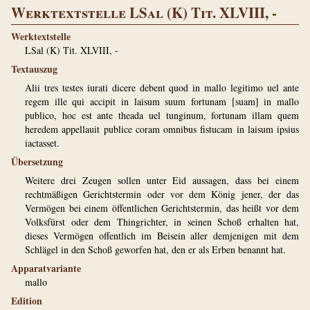
Werktextstelle LSal (K) Tit. XLVIII, -
Werktextstelle
LSal (K) Tit. XLVIII, -
Textauszug
Alii tres testes iurati dicere debent quod in mallo legitimo uel ante
regem ille qui accipit in laisum suum fortunam [suam] in mallo
publico, hoc est ante theada uel tunginum, fortunam illam quem
heredem appellauit publice coram omnibus fistucam in laisum ipsius
iactasset.
Übersetzung
Weitere drei Zeugen sollen unter Eid aussagen, dass bei einem
rechtmäßigen Gerichtstermin oder vor dem König jener, der das
Vermögen bei einem öffentlichen Gerichtstermin, das heißt vor dem
Volksfürst oder dem Thingrichter, in seinen Schoß erhalten hat,
dieses Vermögen offentlich im Beisein aller demjenigen mit dem
Schlägel in den Schoß geworfen hat, den er als Erben benannt hat.
Apparatvariante
mallo
Edition