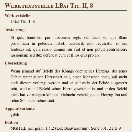
Werktextstelle LBai Tit. II, 8
Werktextstelle
LBai Tit. II, 8
Textauszug
Si quis hominem per iussionem regis vel ducis sui qui illam
provintiam in potestate habet, occiderit, non requiratur ei nec
feidosus sit, quia iussio domini sui fuit et non potuit contradicere
iussionem; sed dux defendat eum et filios eius pro eo.
Übersetzung
Wenn jemand auf Befehl des Königs oder seines Herzogs, der jenes
Gebiet unter seiner Herrschaft hält, einen Menschen tötet, soll nicht
nach diesem verlangt werden und er soll nicht der Fehde ausgesetzt
sein, weil es auf Befehl seines Herrn geschehen ist und er den Befehl
nicht hat verweigern können; vielmehr verteidige der Herzog ihn und
seine Söhne an seiner statt.
Apparatvariante
gifeh
Edition
MGH LL nat. germ. I,5,2 (Lex Baiuvariorum)
, Seite 301, Zeile 9