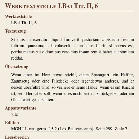
Werktextstelle LBai Tit. II, 6
Werktextstelle
LBai Tit. II, 6
Textauszug
Si quis in exercitu aliquid furaverit pastoriam capistrum frenum
feltrum quaecumque involaverit et probatus fuerit, si servus est,
perdat manus suas; dominus vero eius ipsam rem si habet aut similem
reddat.
Übersetzung
Wenn einer im Heer etwas stiehlt, einen Spanngurt, ein Halfter,
Zaumzeug oder eine Filzdecke oder irgendetwas anderes, und er
dessen überführt wird, so verliere er seine Hände, wenn es ein Knecht
ist, sein Herr aber soll, wenn er es noch besitzt, zurückgeben oder ein
Gleichwertiges erstatten.
Apparatvariante
vilz
Edition
MGH LL nat. germ. I,5,2 (Lex Baiuvariorum)
, Seite 299, Zeile 7
Legesbereich