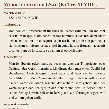
Werktextstelle LSal (K) Tit. XLVIII, -
Werktextstelle
LSal (K) Tit. XLVIII, -
Textauszug
Hoc conuenit obseruare ut tunginus uel centenarius mallum indicent
et scutum in ipso mallo habeat et tres homines causas tres demandare
debent in ipso mallo; et requiratur postea homo qui ei non pertinet et
sic fistucam in laisum iactet; et ipsi in cuius laisum fistucam iactauerit
dicat uerbum de fortuna sua quantum ei uoluerit dare.
Übersetzung
Man ist überein gekommen, zu beachten, dass der Thingrichter oder
Centgraf den Gerichtstermin ankündigen, dass man einen Schild bei
ebendiesem Gerichtstermin dabei habe und dass sie bei diesem
Gerichtstermin drei Männern die drei Fragen stellen sollen; und
danach werde ein Mann gesucht, der nicht zu ihm gehört, und der
werfe sodann den Schlägel in den Schoß; und dem, in dessen Schoß
er den Schlägel wirft, soll er in Bezug auf sein Vermögen sagen, wie
viel er ihm geben wolle.
Apparatvariante
mallum