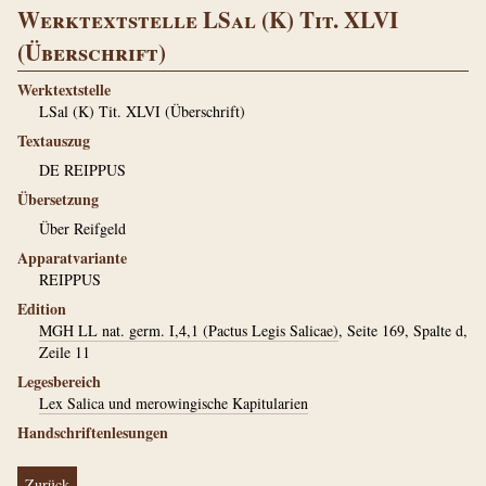
Werktextstelle LSal (K) Tit. XLVI
(Überschrift)
Werktextstelle
LSal (K) Tit. XLVI (Überschrift)
Textauszug
DE REIPPUS
Übersetzung
Über Reifgeld
Apparatvariante
REIPPUS
Edition
MGH LL nat. germ. I,4,1 (Pactus Legis Salicae)
, Seite 169, Spalte d,
Zeile 11
Legesbereich
Lex Salica und merowingische Kapitularien
Handschriftenlesungen
Zurück