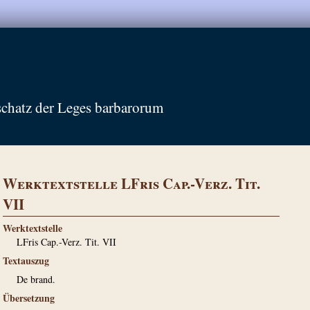
schatz der Leges barbarorum
Werktextstelle LFris Cap.-Verz. Tit.
VII
Werktextstelle
LFris Cap.-Verz. Tit. VII
Textauszug
De brand.
Übersetzung