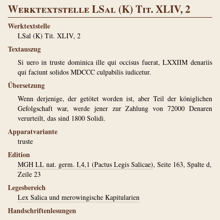
Werktextstelle LSal (K) Tit. XLIV, 2
Werktextstelle
LSal (K) Tit. XLIV, 2
Textauszug
Si uero in truste dominica ille qui occisus fuerat, LXXIIM denariis
qui faciunt solidos MDCCC culpabilis iudicetur.
Übersetzung
Wenn derjenige, der getötet worden ist, aber Teil der königlichen
Gefolgschaft war, werde jener zur Zahlung von 72000 Denaren
verurteilt, das sind 1800 Solidi.
Apparatvariante
truste
Edition
MGH LL nat. germ. I,4,1 (Pactus Legis Salicae)
, Seite 163, Spalte d,
Zeile 23
Legesbereich
Lex Salica und merowingische Kapitularien
Handschriftenlesungen