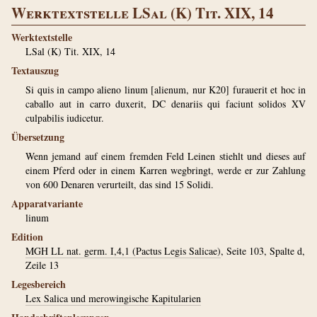
Werktextstelle LSal (K) Tit. XIX, 14
Werktextstelle
LSal (K) Tit. XIX, 14
Textauszug
Si quis in campo alieno linum [alienum, nur K20] furauerit et hoc in
caballo aut in carro duxerit, DC denariis qui faciunt solidos XV
culpabilis iudicetur.
Übersetzung
Wenn jemand auf einem fremden Feld Leinen stiehlt und dieses auf
einem Pferd oder in einem Karren wegbringt, werde er zur Zahlung
von 600 Denaren verurteilt, das sind 15 Solidi.
Apparatvariante
linum
Edition
MGH LL nat. germ. I,4,1 (Pactus Legis Salicae)
, Seite 103, Spalte d,
Zeile 13
Legesbereich
Lex Salica und merowingische Kapitularien