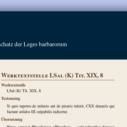
schatz der Leges barbarorum
Werktextstelle LSal (K) Tit. XIX, 8
Werktextstelle
LSal (K) Tit. XIX, 8
Textauszug
Si quis inpotos de milario aut de pirario tulerit, CXX denariis qui
faciunt solidos III culpabilis iudicetur.
Übersetzung
Wenn jemand Pfropfreiser (Pfropfreis = aufgepfropfter Spross)