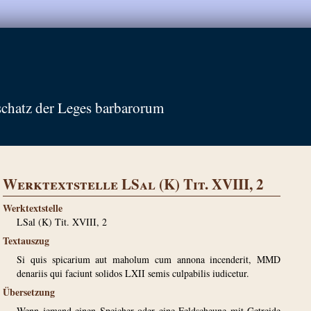
schatz der Leges barbarorum
Werktextstelle LSal (K) Tit. XVIII, 2
Werktextstelle
LSal (K) Tit. XVIII, 2
Textauszug
Si quis spicarium aut maholum cum annona incenderit, MMD
denariis qui faciunt solidos LXII semis culpabilis iudicetur.
Übersetzung
Wenn jemand einen Speicher oder eine Feldscheune mit Getreide