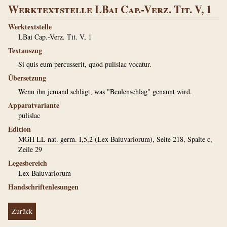
Werktextstelle LBai Cap.-Verz. Tit. V, 1
Werktextstelle
LBai Cap.-Verz. Tit. V, 1
Textauszug
Si quis eum percusserit, quod pulislac vocatur.
Übersetzung
Wenn ihn jemand schlägt, was "Beulenschlag" genannt wird.
Apparatvariante
pulislac
Edition
MGH LL nat. germ. I,5,2 (Lex Baiuvariorum)
, Seite 218, Spalte c,
Zeile 29
Legesbereich
Lex Baiuvariorum
Handschriftenlesungen
Zurück