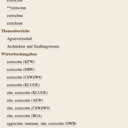
**ezzisczun
ezzeschun
ezzichzun
Themenbereiche
Agrarwirtschaft
Architektur und Siedlungswesen
Wörterbuchangaben
ezzisczūn (KFW)
ezzisczūn (DRW)
ezzisczūn (ChWdW8)
ezzisczūn (KLUGE)
zûn, ezzisczūn (KLUGE)
zûn, ezzisczūn (AEW)
zûn, ezzisczūn (ChWdW9)
zûn, ezzisczūn (RGA)
eggisczûn, tuninum, zûn, ezzisczūn (DWB)