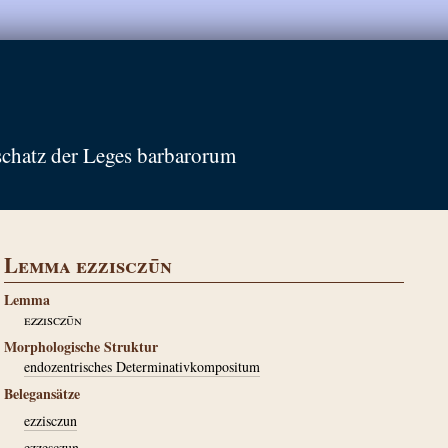
schatz der Leges barbarorum
Lemma ezzisczūn
Lemma
ezzisczūn
Morphologische Struktur
endozentrisches Determinativkompositum
Belegansätze
ezzisczun
ezzesczun