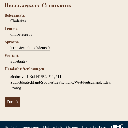
Belegansatz Clodarius
Belegansatz
Clodarius
Lemma
chlotharius
Sprache
latinisiert althochdeutsch
Wortart
Substantiv
Handschriftenlesungen
clodarivˢ
[
LBai H1/B2
, ¹11, ²11.
Südostdeutschland/Südwestdeutschland/Westdeutschland, LBai
Prolog.]
Zurück
Kontakt
Impressum
Datenschutzerklärung
Login für Bearbeiter