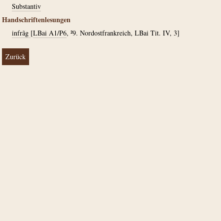
Substantiv
Handschriftenlesungen
infrãg
[
LBai A1/P6
, ²9. Nordostfrankreich, LBai Tit. IV, 3]
Zurück