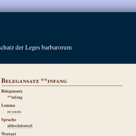
schatz der Leges barbarorum
Belegansatz **infang
Belegansatz
**infang
Lemma
in-fang
Sprache
althochdeutsch
Wortart