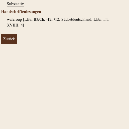
Substantiv
Handschriftenlesungen
waleroup
[
LBai B3/Ch
, ¹12, ²12. Südostdeutschland, LBai Tit.
XVIIII, 4]
Zurück