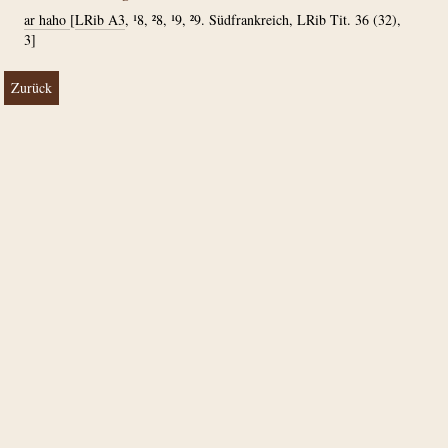
ar haho
[
LRib A3
, ¹8, ²8, ¹9, ²9. Südfrankreich, LRib Tit. 36 (32),
3]
Zurück