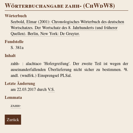
Wörterbuchangabe zahh- (ChWdW8)
Wörterbuch
Seebold, Elmar (2001): Chronologisches Wörterbuch des deutschen
Wortschatzes. Der Wortschatz des 8. Jahrhunderts (und früherer
Quellen). Berlin, New York: De Gruyter.
Fundstelle
S. 381a
Inhalt
zahh- : alachtaco 'Hofergreifung'. Der zweite Teil ist wegen der
auseinanderfallenden Überlieferung nicht sicher zu bestimmen. ³8.
andl. (wndfrk.) Einsprengsel PLSal.
Letzte Änderung
am 22.03.2017 durch
V.S.
Lemmata
zahh-
Zurück