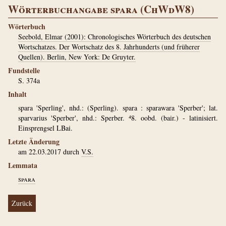
Wörterbuchangabe spara (ChWdW8)
Wörterbuch
Seebold, Elmar (2001): Chronologisches Wörterbuch des deutschen
Wortschatzes. Der Wortschatz des 8. Jahrhunderts (und früherer
Quellen). Berlin, New York: De Gruyter.
Fundstelle
S. 374a
Inhalt
spara 'Sperling', nhd.: (Sperling). spara : sparawara 'Sperber'; lat.
sparvarius 'Sperber', nhd.: Sperber. ⁴8. oobd. (bair.) - latinisiert.
Einsprengsel LBai.
Letzte Änderung
am 22.03.2017 durch
V.S.
Lemmata
spara
Zurück