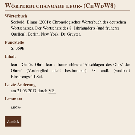
Wörterbuchangabe leor- (ChWdW8)
Wörterbuch
Seebold, Elmar (2001): Chronologisches Wörterbuch des deutschen
Wortschatzes. Der Wortschatz des 8. Jahrhunderts (und früherer
Quellen). Berlin, New York: De Gruyter.
Fundstelle
S. 359b
Inhalt
leor- 'Gehör. Ohr'. leor : funne chleura 'Abschlagen des Ohrs/ der
Ohren' (Vorderglied nicht bestimmbar). ⁴8. andl. (wndfrk.)
Einsprengsel LSal.
Letzte Änderung
am 21.03.2017 durch
V.S.
Lemmata
leor-
Zurück