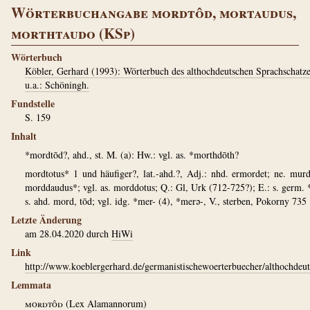
Wörterbuchangabe mordtôd, mortaudus,
morthtaudo (KSp)
Wörterbuch
Köbler, Gerhard (1993): Wörterbuch des althochdeutschen Sprachschatz
u.a.: Schöningh.
Fundstelle
S. 159
Inhalt
*mordtōd?, ahd., st. M. (a): Hw.: vgl. as. *morthdōth?
mordtotus* 1 und häufiger?, lat.-ahd.?, Adj.: nhd. ermordet; ne. mur
morddaudus*; vgl. as. morddotus; Q.: Gl, Urk (712-725?); E.: s. germ. 
s. ahd. mord, tōd; vgl. idg. *mer- (4), *merə-, V., sterben, Pokorny 735
Letzte Änderung
am 28.04.2020 durch
HiWi
Link
http://www.koeblergerhard.de/germanistischewoerterbuecher/althochde
Lemmata
mordtôd
(
Lex Alamannorum
)