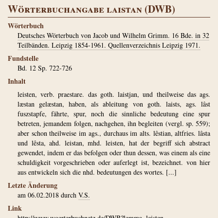
Wörterbuchangabe laistan (DWB)
Wörterbuch
Deutsches Wörterbuch von Jacob und Wilhelm Grimm. 16 Bde. in 32
Teilbänden. Leipzig 1854-1961. Quellenverzeichnis Leipzig 1971.
Fundstelle
Bd. 12 Sp. 722-726
Inhalt
leisten, verb. praestare. das goth. laistjan, und theilweise das ags.
læstan gelæstan, haben, als ableitung von goth. laists, ags. lâst
fuszstapfe, fährte, spur, noch die sinnliche bedeutung eine spur
betreten, jemandem folgen, nachgehen, ihn begleiten (vergl. sp. 559);
aber schon theilweise im ags., durchaus im alts. lêstian, altfries. lâsta
und lêsta, ahd. leistan, mhd. leisten, hat der begriff sich abstract
gewendet, indem er das befolgen oder thun dessen, was einem als eine
schuldigkeit vorgeschrieben oder auferlegt ist, bezeichnet. von hier
aus entwickeln sich die nhd. bedeutungen des wortes. [...]
Letzte Änderung
am 06.02.2018 durch
V.S.
Link
http://www.woerterbuchnetz.de/DWB?lemma=leisten