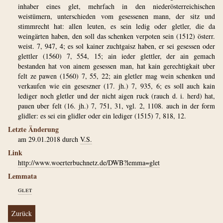
inhaber eines glet, mehrfach in den niederösterreichischen
weistümern, unterschieden vom gesessenen mann, der sitz und
stimmrecht hat: allen leuten, es sein ledig oder gletler, die da
weingärten haben, den soll das schenken verpoten sein (1512) österr.
weist. 7, 947, 4; es sol kainer zuchtgaisz haben, er sei gesessen oder
glettler (1560) 7, 554, 15; ain ieder glettler, der ain gemach
bestanden hat von ainem gesessen man, hat kain gerechtigkait uber
felt ze pawen (1560) 7, 55, 22; ain gletler mag wein schenken und
verkaufen wie ein geseszner (17. jh.) 7, 935, 6; es soll auch kain
lediger noch gletler und der nicht aigen ruck (rauch d. i. herd) hat,
pauen uber felt (16. jh.) 7, 751, 31, vgl. 2, 1108. auch in der form
glidler: es sei ein glidler oder ein lediger (1515) 7, 818, 12.
Letzte Änderung
am 29.01.2018 durch
V.S.
Link
http://www.woerterbuchnetz.de/DWB?lemma=glet
Lemmata
glet
Zurück