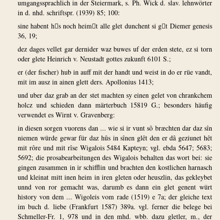
umgangssprachlich in der Steiermark, s. Ph. Wick d. slav. lehnwörter
in d. nhd. schriftspr. (1939) 85; 100:
sine habent hs noch heimt alle glet dunchent si gt Diemer genesis
36, 19;
dez dages vellet gar dernider waz buwes uf der erden stete, ez si torn
oder glete Heinrich v. Neustadt gottes zukunft 6101 S.;
er (der fischer) hub in auff mit der handt und weist in do er rüe vandt,
mit im ausz in ainen glett ders. Apollonius 1413;
und uber daz grab an der stet machten sy einen gelet von chrankchem
holcz und schieden dann märterbuch 15819 G.; besonders häufig
verwendet es Wirnt v. Gravenberg:
in diesen sorgen vuorens dan ... wie si ir vunt sô bræchten dar daz sîn
niemen würde gewar für daz hûs in sînen glêt den er dâ geziunet hêt
mit rôre und mit rîse Wigalois 5484 Kapteyn; vgl. ebda 5647; 5683;
5692; die prosabearbeitungen des Wigalois behalten das wort bei: sie
gingen zusammen in ir schifflin und brachten den kostlichen harnasch
und kleinat mitt inen heim in iren gleten oder heuszlin, das gekleybet
unnd von ror gemacht was, darumb es dann ein glet genent würt
history von dem ... Wigoleis vom rade (1519) e 7a; der gleiche text
im buch d. liebe (Frankfurt 1587) 389a. vgl. ferner die belege bei
Schmeller-Fr. 1, 978 und in den mhd. wbb. dazu gletler, m., der