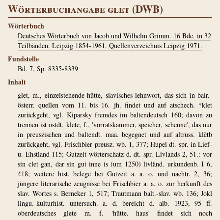
Wörterbuchangabe glet (DWB)
Wörterbuch
Deutsches Wörterbuch von Jacob und Wilhelm Grimm. 16 Bde. in 32
Teilbänden. Leipzig 1854-1961. Quellenverzeichnis Leipzig 1971.
Fundstelle
Bd. 7, Sp. 8335-8339
Inhalt
glet, m., einzelstehende hütte, slavisches lehnwort, das sich in bair.-
österr. quellen vom 11. bis 16. jh. findet und auf atschech. *klet
zurückgeht, vgl. Kiparsky fremdes im baltendeutsch 160; davon zu
trennen ist ostdt. klēte, f., 'vorratskammer, speicher, scheune', das nur
in preuszischen und baltendt. maa. begegnet und auf altruss. klětb
zurückgeht, vgl. Frischbier preusz. wb. 1, 377; Hupel dt. spr. in Lief-
u. Ehstland 115; Gutzeit wörterschatz d. dt. spr. Livlands 2, 51.: vor
sin clet gan, dar sin gut inne is (um 1250) livländ. urkundenb. I 6,
418; weitere hist. belege bei Gutzeit a. a. o. und nachtr. 2, 36;
jüngere literarische zeugnisse bei Frischbier a. a. o. zur herkunft des
slav. Wortes s. Berneker 1, 517; Trautmann balt.-slav. wb. 136; Jokl
lingu.-kulturhist. untersuch. a. d. bereicht d. alb. 1923, 95 ff.
oberdeutsches glete m. f. 'hütte. haus' findet sich noch