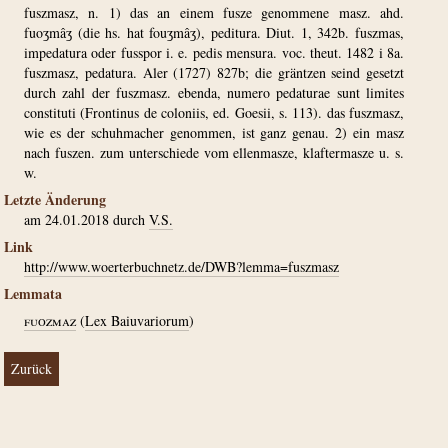
fuszmasz, n. 1) das an einem fusze genommene masz. ahd.
fuoʒmâʒ (die hs. hat fouʒmâʒ), peditura. Diut. 1, 342b. fuszmas,
impedatura oder fusspor i. e. pedis mensura. voc. theut. 1482 i 8a.
fuszmasz, pedatura. Aler (1727) 827b; die gräntzen seind gesetzt
durch zahl der fuszmasz. ebenda, numero pedaturae sunt limites
constituti (Frontinus de coloniis, ed. Goesii, s. 113). das fuszmasz,
wie es der schuhmacher genommen, ist ganz genau. 2) ein masz
nach fuszen. zum unterschiede vom ellenmasze, klaftermasze u. s.
w.
Letzte Änderung
am 24.01.2018 durch
V.S.
Link
http://www.woerterbuchnetz.de/DWB?lemma=fuszmasz
Lemmata
fuozmaz
(
Lex Baiuvariorum
)
Zurück