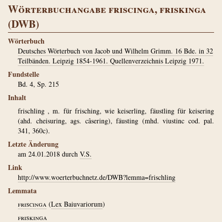
Wörterbuchangabe friscinga, friskinga
(DWB)
Wörterbuch
Deutsches Wörterbuch von Jacob und Wilhelm Grimm. 16 Bde. in 32
Teilbänden. Leipzig 1854-1961. Quellenverzeichnis Leipzig 1971.
Fundstelle
Bd. 4, Sp. 215
Inhalt
frischling , m. für frisching, wie keiserling, fäustling für keisering
(ahd. cheisuring, ags. câsering), fäusting (mhd. viustinc cod. pal.
341, 360c).
Letzte Änderung
am 24.01.2018 durch
V.S.
Link
http://www.woerterbuchnetz.de/DWB?lemma=frischling
Lemmata
friscinga
(
Lex Baiuvariorum
)
friskinga