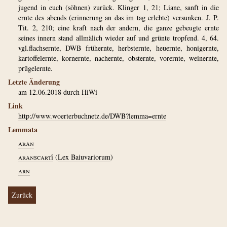
jugend in euch (söhnen) zurück. Klinger 1, 21; Liane, sanft in die
ernte des abends (erinnerung an das im tag erlebte) versunken. J. P.
Tit. 2, 210; eine kraft nach der andern, die ganze gebeugte ernte
seines innern stand allmälich wieder auf und grünte tropfend. 4, 64.
vgl.flachsernte, DWB frühernte, herbsternte, heuernte, honigernte,
kartoffelernte, kornernte, nachernte, obsternte, vorernte, weinernte,
prügelernte.
Letzte Änderung
am 12.06.2018 durch
HiWi
Link
http://www.woerterbuchnetz.de/DWB?lemma=ernte
Lemmata
aran
aranscartî
(
Lex Baiuvariorum
)
arn
Zurück