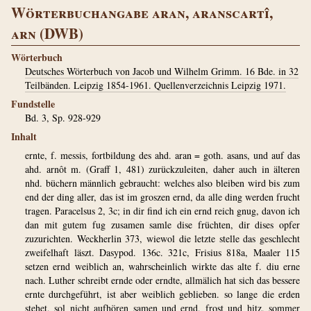
Wörterbuchangabe aran, aranscartî,
arn (DWB)
Wörterbuch
Deutsches Wörterbuch von Jacob und Wilhelm Grimm. 16 Bde. in 32
Teilbänden. Leipzig 1854-1961. Quellenverzeichnis Leipzig 1971.
Fundstelle
Bd. 3, Sp. 928-929
Inhalt
ernte, f. messis, fortbildung des ahd. aran = goth. asans, und auf das
ahd. arnôt m. (Graff 1, 481) zurückzuleiten, daher auch in älteren
nhd. büchern männlich gebraucht: welches also bleiben wird bis zum
end der ding aller, das ist im groszen ernd, da alle ding werden frucht
tragen. Paracelsus 2, 3c; in dir find ich ein ernd reich gnug, davon ich
dan mit gutem fug zusamen samle dise früchten, dir dises opfer
zuzurichten. Weckherlin 373, wiewol die letzte stelle das geschlecht
zweifelhaft läszt. Dasypod. 136c. 321c, Frisius 818a, Maaler 115
setzen ernd weiblich an, wahrscheinlich wirkte das alte f. diu erne
nach. Luther schreibt ernde oder erndte, allmälich hat sich das bessere
ernte durchgeführt, ist aber weiblich geblieben. so lange die erden
stehet, sol nicht aufhören samen und ernd, frost und hitz, sommer