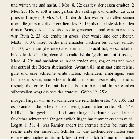
und winter, tag und nacht. 1 Mos. 8, 22; das fest der ersten erndten. 2
Mos. 23, 16; so solt ir eine garben der erstlinge ewr erndten zu dem
priester bringen. 3 Mos. 23, 10; der Jordan war vol an allen seinen
ufern die ganzen zeit der erndten. Jos. 3, 15; also hielt sie sich zu den
dirnen Boas, das sie las bis das die gerstenernd und weizenernd aus
war. Ruth 2, 23; die erndte ist grosz, aber wenig sind der erbeiter.
Matth. 9, 37; lasset beides mit einander wachsen bis zu der erndte.
13, 30; wenn sie (die erde) aber die frucht bracht hat, so schicket er
bald die sicheln hin, denn die erndte ist da (goth. untê atist asans).
Marc. 4, 29; und nachdem es in der ernden war, zog er aus und wolt
das getreid der Beiern abschneiden. Aventin 81. man sagt eine reiche,
gute und eine schlechte ernte halten, schneiden, einbringen; eine
frühe oder späte; eine schöne, fröhliche; eine nasse ernte, in die es
regnet; die ernte kommt heran, ist vorüber; und in schwanken
silberwellen wogt die saat der ernte zu. Göthe 12, 253;
morgen fangen wir an zu schneiden die reichliche ernte. 40, 235; und
es brannten die scheunen der reichgesammelten ernte. 40, 249.
bildlich für gewinn und einsammlung überhaupt: der krämer
fruchtbar schwur und ihr genieszlich lügen hat nimmer ernt üm mich.
Logau 1, 51, 4, was Ramler ändert in: ererntet nichts bei mir; die
reiche ernte der missethat. Schiller ...; die taschendiebe hatten eine
gute ernte; meine ernte im krieg ist gethan, ich träume nun meine