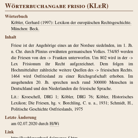
Wörterbuchangabe frisio (KLeR)
Wörterbuch
Köbler, Gerhard (1997): Lexikon der europäischen Rechtsgeschichte.
München: Beck.
Inhalt
Friese ist der Angehörige eines an der Nordsee siedelnden, im 1. Jh.
n. Chr. durch Plinius erwähnten germanischen Volkes. 734/85 werden
die Friesen von den -> Franken unterworfen. Um 802 wird in der ->
Lex Frisionum ihr Recht aufgezeichnet. Dem folgen im
Hochmittelalter zahlreiche weitere Quellen des -> friesischen Rechts.
1464 wird Ostfriesland zu einer Reichsgrafschaft erhoben. Im
ausgehenden 20. Jh. sprechen noch rund 300000 Menschen in
Deutschland und den Niederlanden die friesische Sprache.
Lit.: Kroeschell, DRG 1; Köbler, DRG 76; Köbler, Historisches
Lexikon; Die Friesen, hg. v. Borchling, C. u. a., 1931; Schmidt, H.,
Politische Geschichte Ostfrieslands, 1975
Letzte Änderung
am 02.07.2020 durch
HiWi
Link
http://koeblergerhard.de/zwerga-f.htm