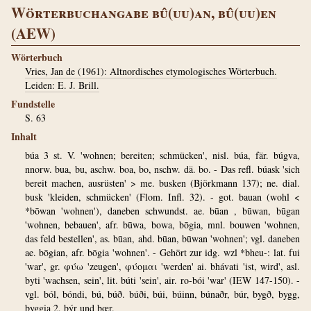
Wörterbuchangabe bû(uu)an, bû(uu)en
(AEW)
Wörterbuch
Vries, Jan de (1961): Altnordisches etymologisches Wörterbuch.
Leiden: E. J. Brill.
Fundstelle
S. 63
Inhalt
búa 3 st. V. 'wohnen; bereiten; schmücken', nisl. búa, fär. búgva,
nnorw. bua, bu, aschw. boa, bo, nschw. dä. bo. - Das refl. búask 'sich
bereit machen, ausrüsten' > me. busken (Björkmann 137); ne. dial.
busk 'kleiden, schmücken' (Flom. Infl. 32). - got. bauan (wohl <
*bōwan 'wohnen'), daneben schwundst. ae. būan , būwan, būgan
'wohnen, bebauen', afr. būwa, bowa, bōgia, mnl. bouwen 'wohnen,
das feld bestellen', as. būan, ahd. būan, būwan 'wohnen'; vgl. daneben
ae. bōgian, afr. bōgia 'wohnen'. - Gehört zur idg. wzl *bheu-: lat. fui
'war', gr. φύω 'zeugen', φύομαι 'werden' ai. bhávati 'ist, wird', asl.
byti 'wachsen, sein', lit. búti 'sein', air. ro-bói 'war' (IEW 147-150). -
vgl. ból, bóndi, bú, búð. búði, búi, búinn, búnaðr, búr, bygð, bygg,
byggia 2, býr und bœr.