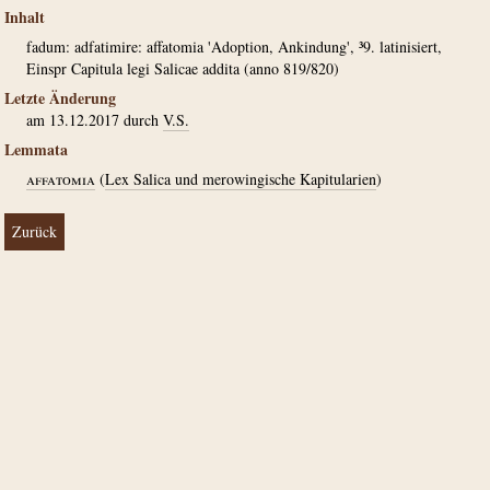
Inhalt
fadum: adfatimire: affatomia 'Adoption, Ankindung', ³9. latinisiert,
Einspr Capitula legi Salicae addita (anno 819/820)
Letzte Änderung
am 13.12.2017 durch
V.S.
Lemmata
affatomia
(
Lex Salica und merowingische Kapitularien
)
Zurück