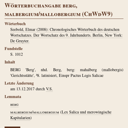
Wörterbuchangabe berg,
malbergium/mallobergium (ChWdW9)
Wörterbuch
Seebold, Elmar (2008): Chronologisches Wörterbuch des deutschen
Wortschatzes. Der Wortschatz des 9. Jahrhunderts. Berlin, New York:
De Gruyter.
Fundstelle
S. 1012
Inhalt
BERG 'Berg', nhd. Berg, berg: mahalberg (mallobergis)
'Gerichtsstätte', ³8. latinisiert, Einspr Pactus Legis Salicae
Letzte Änderung
am 13.12.2017 durch
V.S.
Lemmata
berg
malbergium/mallobergium
(
Lex Salica und merowingische
Kapitularien
)