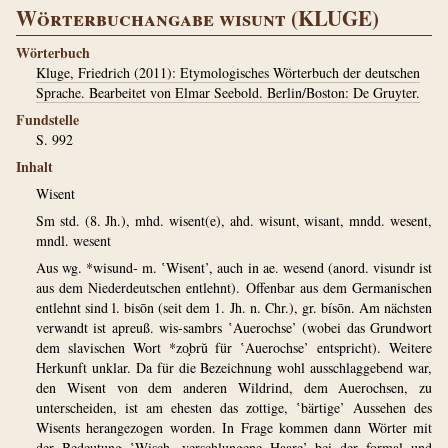
Wörterbuchangabe wisunt (KLUGE)
Wörterbuch
Kluge, Friedrich (2011): Etymologisches Wörterbuch der deutschen
Sprache. Bearbeitet von Elmar Seebold. Berlin/Boston: De Gruyter.
Fundstelle
S. 992
Inhalt
Wisent
Sm std. (8. Jh.), mhd. wisent(e), ahd. wisunt, wisant, mndd. wesent,
mndl. wesent
Aus wg. *wisund- m. ‛Wisent’, auch in ae. wesend (­anord. visundr ist
aus dem Niederdeutschen entlehnt). Offenbar aus dem Germanischen
entlehnt sind l. bisōn (seit dem 1. Jh. n. Chr.), gr. bísōn. Am nächsten
verwandt ist apreuß. wis-sambrs ‛Auerochse’ (wobei das Grundwort
dem slavischen Wort *zo̧brŭ für ‛Auerochse’ entspricht). Weitere
Herkunft unklar. Da für die Bezeichnung wohl ausschlaggebend war,
den Wisent von dem anderen Wildrind, dem Auerochsen, zu
unterscheiden, ist am ehesten das zottige, ‛bärtige’ Aussehen des
Wisents herangezogen worden. In Frage kommen dann Wörter mit
der Bedeutung ‛Wisch, verschlungene Haare’ bei der formal und