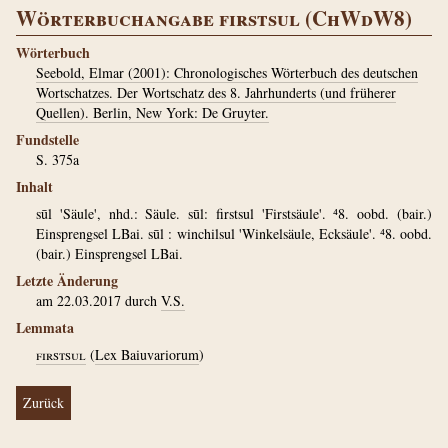
Wörterbuchangabe firstsul (ChWdW8)
Wörterbuch
Seebold, Elmar (2001): Chronologisches Wörterbuch des deutschen
Wortschatzes. Der Wortschatz des 8. Jahrhunderts (und früherer
Quellen). Berlin, New York: De Gruyter.
Fundstelle
S. 375a
Inhalt
sūl 'Säule', nhd.: Säule. sūl: firstsul 'Firstsäule'. ⁴8. oobd. (bair.)
Einsprengsel LBai. sūl : winchilsul 'Winkelsäule, Ecksäule'. ⁴8. oobd.
(bair.) Einsprengsel LBai.
Letzte Änderung
am 22.03.2017 durch
V.S.
Lemmata
firstsul
(
Lex Baiuvariorum
)
Zurück