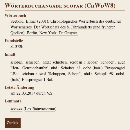
Wörterbuchangabe scopar (ChWdW8)
Wörterbuch
Seebold, Elmar (2001): Chronologisches Wörterbuch des deutschen
Wortschatzes. Der Wortschatz des 8. Jahrhunderts (und früherer
Quellen). Berlin, New York: De Gruyter.
Fundstelle
S. 372b
Inhalt
scioban 'schieben, nhd.: schieben. scioban : scobar 'Schober', auch
'Heu-, Getreidehaufen', nhd.: Schober. ⁴8. oobd.(bair.) Einsprengsel
LBai. scioban : scof 'Schuppen, Schopf', nhd.: Schopf. ⁴8. oobd.
(bair.) Einsprengsel LBai.
Letzte Änderung
am 22.03.2017 durch
V.S.
Lemmata
scopar
(
Lex Baiuvariorum
)
Zurück